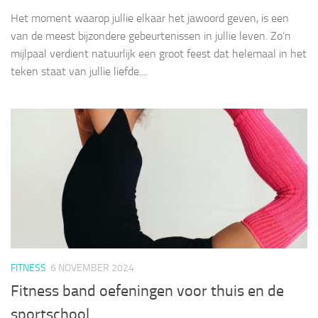
Het moment waarop jullie elkaar het jawoord geven, is een
van de meest bijzondere gebeurtenissen in jullie leven. Zo’n
mijlpaal verdient natuurlijk een groot feest dat helemaal in het
teken staat van jullie liefde....
FITNESS
6 NOVEMBER 2024
Fitness band oefeningen voor thuis en de
sportschool