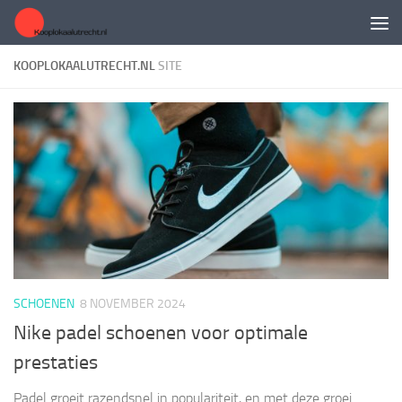
Doorgaan naar inhoud
KOOPLOKAALUTRECHT.NL
SITE
SCHOENEN
8 NOVEMBER 2024
Nike padel schoenen voor optimale
prestaties
Padel groeit razendsnel in populariteit, en met deze groei