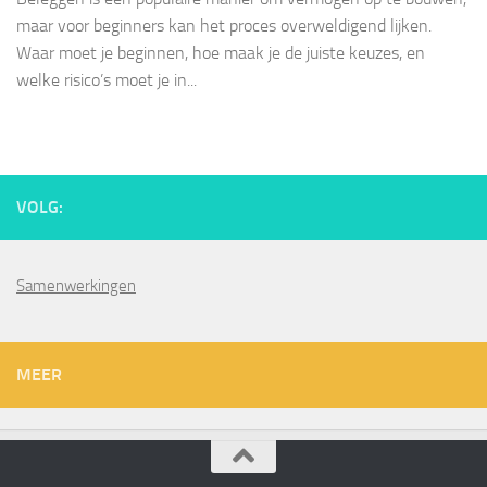
maar voor beginners kan het proces overweldigend lijken.
Waar moet je beginnen, hoe maak je de juiste keuzes, en
welke risico’s moet je in...
VOLG:
Samenwerkingen
MEER